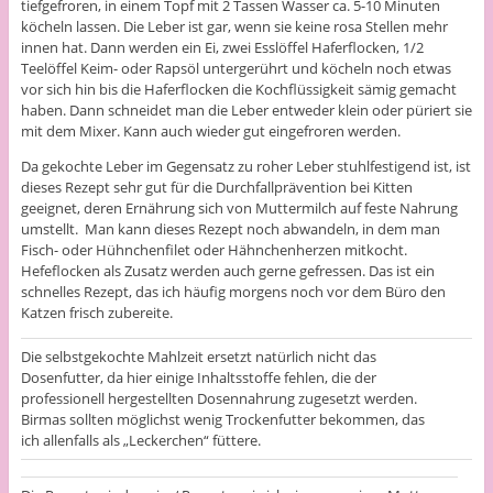
tiefgefroren, in einem Topf mit 2 Tassen Wasser ca. 5-10 Minuten
köcheln lassen. Die Leber ist gar, wenn sie keine rosa Stellen mehr
innen hat. Dann werden ein Ei, zwei Esslöffel Haferflocken, 1/2
Teelöffel Keim- oder Rapsöl untergerührt und köcheln noch etwas
vor sich hin bis die Haferflocken die Kochflüssigkeit sämig gemacht
haben. Dann schneidet man die Leber entweder klein oder püriert sie
mit dem Mixer. Kann auch wieder gut eingefroren werden.
Da gekochte Leber im Gegensatz zu roher Leber stuhlfestigend ist, ist
dieses Rezept sehr gut für die Durchfallprävention bei Kitten
geeignet, deren Ernährung sich von Muttermilch auf feste Nahrung
umstellt. Man kann dieses Rezept noch abwandeln, in dem man
Fisch- oder Hühnchenfilet oder Hähnchenherzen mitkocht.
Hefeflocken als Zusatz werden auch gerne gefressen. Das ist ein
schnelles Rezept, das ich häufig morgens noch vor dem Büro den
Katzen frisch zubereite.
Die selbstgekochte Mahlzeit ersetzt natürlich nicht das
Dosenfutter, da hier einige Inhaltsstoffe fehlen, die der
professionell hergestellten Dosennahrung zugesetzt werden.
Birmas sollten möglichst wenig Trockenfutter bekommen, das
ich allenfalls als „Leckerchen“ füttere.