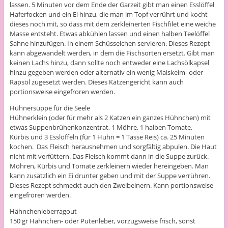
lassen. 5 Minuten vor dem Ende der Garzeit gibt man einen Esslöffel
Haferfocken und ein Ei hinzu, die man im Topf verrührt und kocht
dieses noch mit, so dass mit dem zerkleinerten Fischfilet eine weiche
Masse entsteht. Etwas abkühlen lassen und einen halben Teelöffel
Sahne hinzufügen. In einem Schüsselchen servieren. Dieses Rezept
kann abgewandelt werden, in dem die Fischsorten ersetzt. Gibt man
keinen Lachs hinzu, dann sollte noch entweder eine Lachsölkapsel
hinzu gegeben werden oder alternativ ein wenig Maiskeim- oder
Rapsöl zugesetzt werden. Dieses Katzengericht kann auch
portionsweise eingefroren werden.
Hühnersuppe für die Seele
Hühnerklein (oder für mehr als 2 Katzen ein ganzes Hühnchen) mit
etwas Suppenbrühenkonzentrat, 1 Möhre, 1 halben Tomate,
Kürbis und 3 Esslöffeln (für 1 Huhn = 1 Tasse Reis) ca. 25 Minuten
kochen. Das Fleisch herausnehmen und sorgfältig abpulen. Die Haut
nicht mit verfüttern. Das Fleisch kommt dann in die Suppe zurück.
Möhren, Kürbis und Tomate zerkleinern wieder hereingeben. Man
kann zusätzlich ein Ei drunter geben und mit der Suppe verrühren.
Dieses Rezept schmeckt auch den Zweibeinern. Kann portionsweise
eingefroren werden.
Hähnchenleberragout
150 gr Hähnchen- oder Putenleber, vorzugsweise frisch, sonst