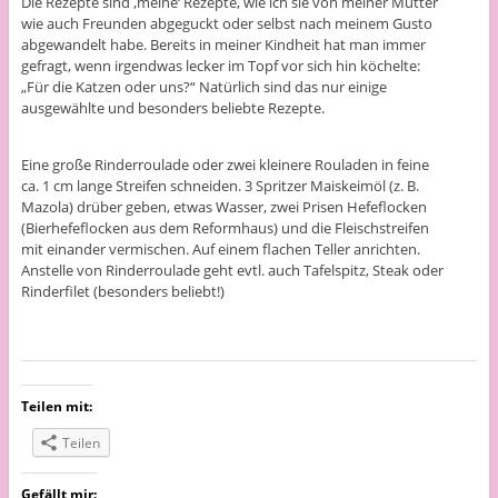
Die Rezepte sind ‚meine‘ Rezepte, wie ich sie von meiner Mutter
wie auch Freunden abgeguckt oder selbst nach meinem Gusto
abgewandelt habe. Bereits in meiner Kindheit hat man immer
gefragt, wenn irgendwas lecker im Topf vor sich hin köchelte:
„Für die Katzen oder uns?“ Natürlich sind das nur einige
ausgewählte und besonders beliebte Rezepte.
Eine große Rinderroulade oder zwei kleinere Rouladen in feine
ca. 1 cm lange Streifen schneiden. 3 Spritzer Maiskeimöl (z. B.
Mazola) drüber geben, etwas Wasser, zwei Prisen Hefeflocken
(Bierhefeflocken aus dem Reformhaus) und die Fleischstreifen
mit einander vermischen. Auf einem flachen Teller anrichten.
Anstelle von Rinderroulade geht evtl. auch Tafelspitz, Steak oder
Rinderfilet (besonders beliebt!)
Teilen mit:
Teilen
Gefällt mir: