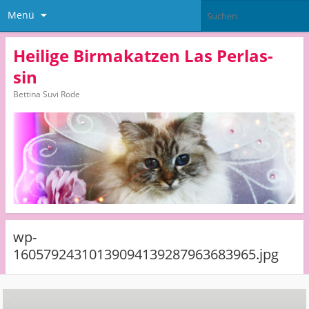
Menü
Heilige Birmakatzen Las Perlas-
sin
Bettina Suvi Rode
wp-
16057924310139094139287963683965.jpg