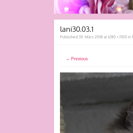
lani30.03.1
Published
30. März 2018
at
1280 × 1920
in
← Previous