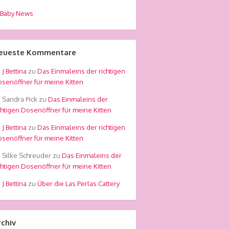
Baby News
eueste Kommentare
Bettina
zu
Das Einmaleins der richtigen
senöffner für meine Kitten
Sandra Pick
zu
Das Einmaleins der
chtigen Dosenöffner für meine Kitten
Bettina
zu
Das Einmaleins der richtigen
senöffner für meine Kitten
Silke Schreuder
zu
Das Einmaleins der
chtigen Dosenöffner für meine Kitten
Bettina
zu
Über die Las Perlas Cattery
rchiv