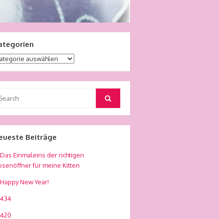
ategorien
tegorien
arch
Search
r:
eueste Beiträge
Das Einmaleins der richtigen
senöffner für meine Kitten
Happy New Year!
434
420