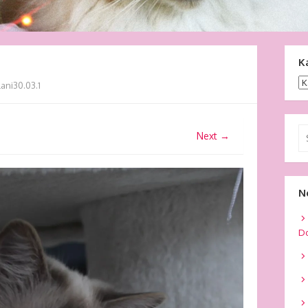
K
Ka
lani30.03.1
Se
Next →
fo
N
Do