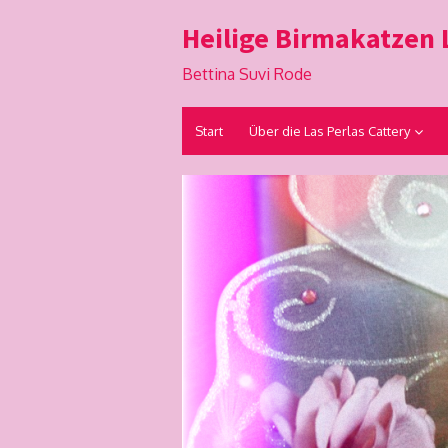
Skip
Heilige Birmakatzen L
to
content
Bettina Suvi Rode
Start
Über die Las Perlas Cattery