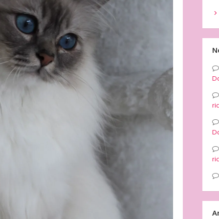
N
Do
ri
Do
ri
A