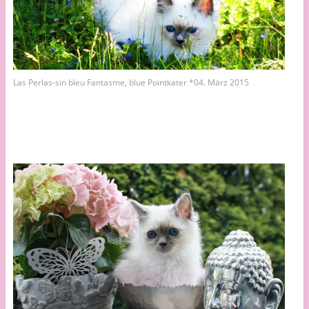
Las Perlas-sin bleu Fantasme, blue Pointkater *04. März 2015