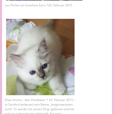
Las Perlas-sin Sunshine Eero *20. Februar 2015
Ehan Anshu – lilac Pointkater * 20. Februar 2015 –
in Sanskrit bedeutet sein Name „langerwartetes
Licht“. Er wurde mit zarten 50 gr geboren und hat
sich ins Leben hinein gekämpft. Ein ganz